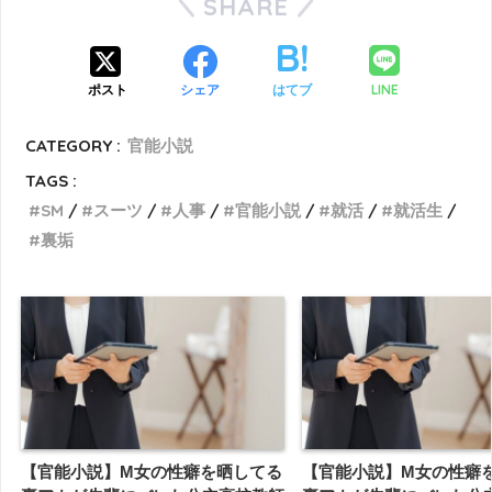
SHARE
LINE
ポスト
シェア
はてブ
CATEGORY :
官能小説
TAGS :
SM
スーツ
人事
官能小説
就活
就活生
裏垢
【官能小説】M女の性癖を晒してる
【官能小説】M女の性癖