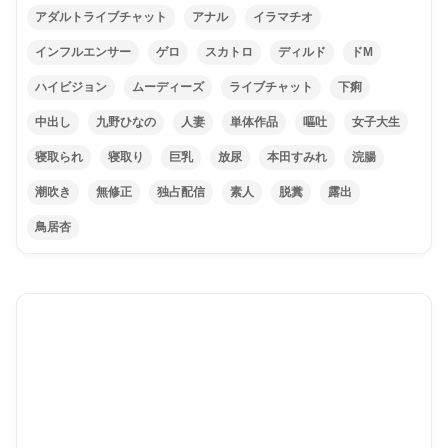
アダルトライブチャット
アナル
イラマチオ
インフルエンサー
ゲロ
スカトロ
ディルド
ドM
ハイビジョン
ムーディーズ
ライブチャット
下痢
中出し
九野ひなの
人妻
単体作品
嘔吐
女子大生
寝取られ
寝取り
巨乳
放尿
本田すみれ
浣腸
潮吹き
無修正
独占配信
素人
脱糞
露出
鳥居杏