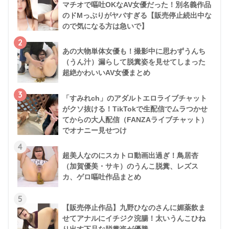
マチオで嘔吐OKなAV女優だった！別名義作品
のドMっぷりがヤバすぎる【販売停止続出中な
ので気になる方は急いで】
2
あの大物単体女優も！撮影中に思わずうんち
（うん汁）漏らして脱糞姿を見せてしまった
超絶かわいいAV女優まとめ
3
「すみれch」のアダルトエロライブチャット
がクソ抜ける！TikTokで生配信でムラつかせ
てからの大人配信（FANZAライブチャット）
でオナニー見せつけ
4
超美人なのにスカトロ動画出過ぎ！鳥居杏
（加賀優美・サキ）のうんこ脱糞、レズス
カ、ゲロ嘔吐作品まとめ
5
【販売停止作品】九野ひなのさんに媚薬飲ま
せてアナルにイチジク浣腸！太いうんこひね
り出す下品な脱糞姿が優勝