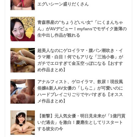
エグいシーン盛りだくさん
青森県産の”ちょうどいい女”「にくまんちゃ
ん」がAVデビュー！myfansでモザイク激薄の
生中出し作品が観れる
超美人なのにゲロイラマ・腹パン潮吹き・イ
ラマ潮・白目！何でもアリな「三池小春」が
ガチでエロすぎて金玉空っぽになる【おすす
め作品まとめ】
アナルフィスト、ゲロイラマ、飲尿！現役風
俗嬢&新人AV女優の「しらこ」が可愛いのに
ハードプレイごりごりでヤバすぎる【オスス
メ作品まとめ】
【衝撃】元人気女優・明日見未来が「1億円貢
いだ過去」を激白！慶應生としてリスタート
する彼女の今