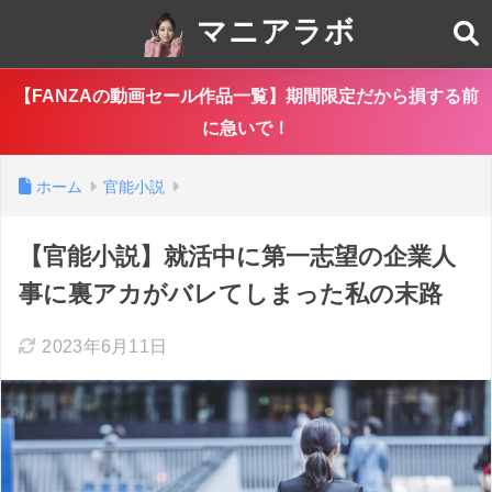
マニアラボ
【FANZAの動画セール作品一覧】期間限定だから損する前
に急いで！
ホーム
官能小説
【官能小説】就活中に第一志望の企業人
事に裏アカがバレてしまった私の末路
2023年6月11日