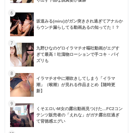
6
坂道みる(miru)がガン突きされ過ぎてアナルか
らウンチ漏らしてる動画あるの知ってた！？
7
九野ひなのゲロイラマチオ嘔吐動画がエグす
ぎて最高！吐瀉物ローションで手コキ・パイ
ズリも
8
イラマチオ中に潮吹きしてしまう「イラマ
潮」（喉潮）が見れる作品まとめ【随時更
新】
9
くそエロいM女の露出動画見つけた…FC2コン
テンツ販売者の「えれな」がガチ露出狂過ぎ
て背徳感エグい