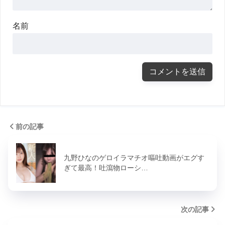
名前
前の記事
九野ひなのゲロイラマチオ嘔吐動画がエグす
ぎて最高！吐瀉物ローシ…
次の記事